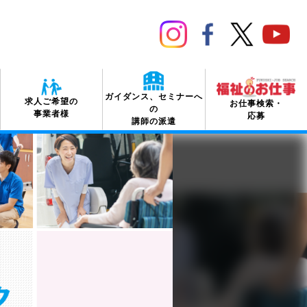
menu
ガイダンス、セミナーへ
求人ご希望の
お仕事検索・
の
事業者様
応募
講師の派遣