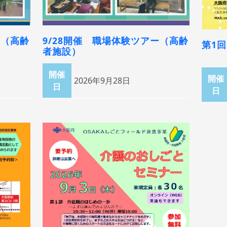
ー（高齢
9/28開催 職場体験ツアー（高齢
第1
者施設）
開催
開催
2026年9月28日
日
日