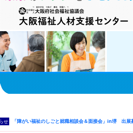
「障がい福祉のしごと就職相談会＆面接会」in堺 出展
らせ