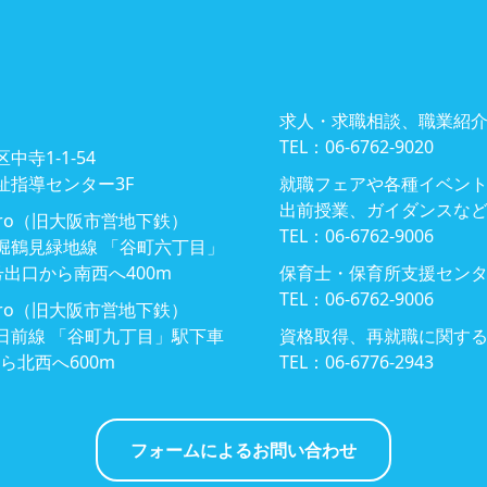
求人・求職相談、職業紹
TEL：06-6762-9020
中寺1-1-54
祉指導センター3F
就職フェアや各種イベン
出前授業、ガイダンスな
Metro（旧大阪市営地下鉄）
TEL：06-6762-9006
堀鶴見緑地線 「谷町六丁目」
号出口から南西へ400m
保育士・保育所支援セン
TEL：06-6762-9006
Metro（旧大阪市営地下鉄）
日前線 「谷町九丁目」駅下車
資格取得、再就職に関す
ら北西へ600m
TEL：06-6776-2943
フォームによるお問い合わせ