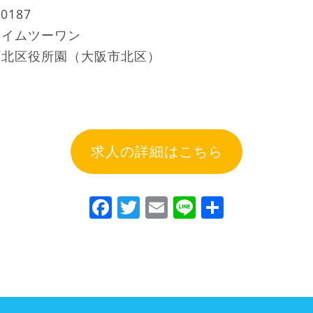
00187
ライムツーワン
ず北区役所園（大阪市北区）
求人の詳細はこちら
Facebook
Twitter
Email
Line
共
有