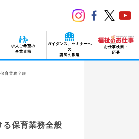
menu
ガイダンス、セミナーへ
求人ご希望の
お仕事検索・
の
事業者様
応募
講師の派遣
る保育業務全般
ける保育業務全般