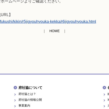
府ホームページよりご確認ください。
URL】
kifukushi/kikin/r5jigyouhyouka-kekka/r6jigyouhyouka.html
｜
HOME
｜
府社協について
府社協とは？
府社協の情報公開
事業案内