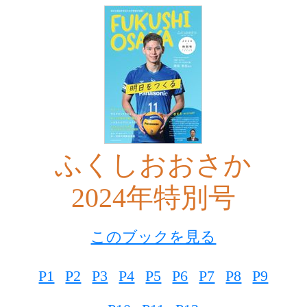
ふくしおおさか
2024年特別号
このブックを見る
P1
P2
P3
P4
P5
P6
P7
P8
P9